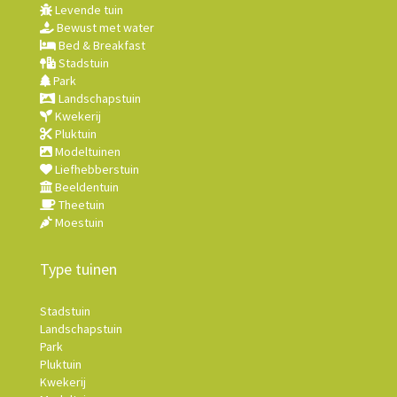
Levende tuin
Bewust met water
Bed & Breakfast
Stadstuin
Park
Landschapstuin
Kwekerij
Pluktuin
Modeltuinen
Liefhebberstuin
Beeldentuin
Theetuin
Moestuin
Type tuinen
Stadstuin
Landschapstuin
Park
Pluktuin
Kwekerij