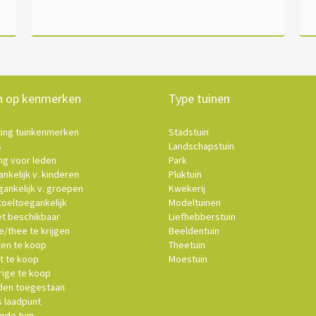
n op kenmerken
Type tuinen
ting tuinkenmerken
Stadstuin
s
Landschapstuin
ng voor leden
Park
nkelijk v. kinderen
Pluktuin
ankelijk v. groepen
Kwekerij
oeltoegankelijk
Modeltuinen
et beschikbaar
Liefhebberstuin
e/thee te krijgen
Beeldentuin
ten te koop
Theetuin
t te koop
Moestuin
ige te koop
en toegestaan
s laadpunt
nde tuin