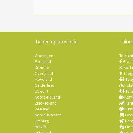
Tuinen op provincie
Tuine
Groningen
Toelich
Friesland
Grati
Drenthe
Korti
Overijssel
Toega
Flevoland
Toeg
Gelderland
Rolst
Utrecht
Toil
Noord-Holland
Koffi
Zuid-Holland
Plan
Zeeland
Kuns
Noord-Brabant
Over
Limburg
Hond
België
Fiet
Duitsland
Leve