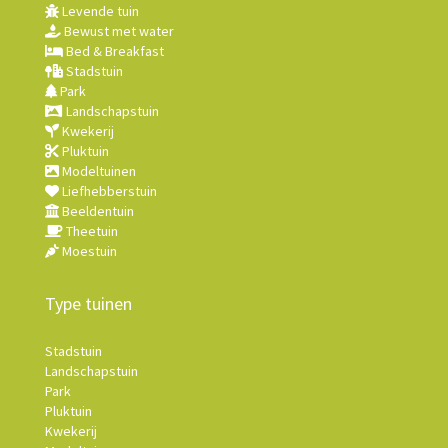
Levende tuin
Bewust met water
Bed & Breakfast
Stadstuin
Park
Landschapstuin
Kwekerij
Pluktuin
Modeltuinen
Liefhebberstuin
Beeldentuin
Theetuin
Moestuin
Type tuinen
Stadstuin
Landschapstuin
Park
Pluktuin
Kwekerij