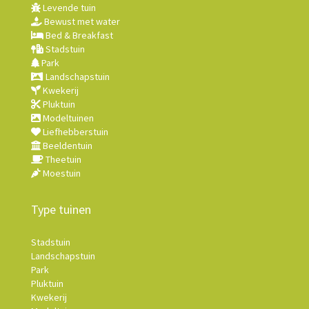
Levende tuin
Bewust met water
Bed & Breakfast
Stadstuin
Park
Landschapstuin
Kwekerij
Pluktuin
Modeltuinen
Liefhebberstuin
Beeldentuin
Theetuin
Moestuin
Type tuinen
Stadstuin
Landschapstuin
Park
Pluktuin
Kwekerij