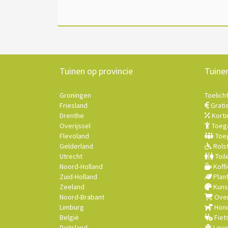
Tuinen op provincie
Tuine
Groningen
Toelich
Friesland
Grati
Drenthe
Korti
Overijssel
Toega
Flevoland
Toeg
Gelderland
Rolst
Utrecht
Toil
Noord-Holland
Koffi
Zuid-Holland
Plan
Zeeland
Kuns
Noord-Brabant
Over
Limburg
Hond
België
Fiet
Duitsland
Leve