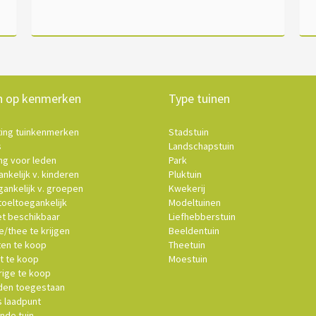
n op kenmerken
Type tuinen
ting tuinkenmerken
Stadstuin
s
Landschapstuin
ng voor leden
Park
nkelijk v. kinderen
Pluktuin
ankelijk v. groepen
Kwekerij
oeltoegankelijk
Modeltuinen
et beschikbaar
Liefhebberstuin
e/thee te krijgen
Beeldentuin
ten te koop
Theetuin
t te koop
Moestuin
ige te koop
en toegestaan
s laadpunt
nde tuin