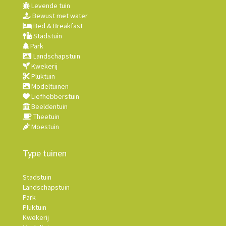
Levende tuin
Bewust met water
Bed & Breakfast
Stadstuin
Park
Landschapstuin
Kwekerij
Pluktuin
Modeltuinen
Liefhebberstuin
Beeldentuin
Theetuin
Moestuin
Type tuinen
Stadstuin
Landschapstuin
Park
Pluktuin
Kwekerij