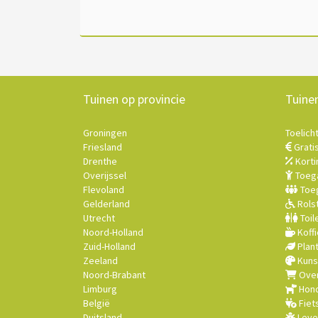
Tuinen op provincie
Tuine
Groningen
Toelich
Friesland
Grati
Drenthe
Korti
Overijssel
Toega
Flevoland
Toeg
Gelderland
Rolst
Utrecht
Toil
Noord-Holland
Koffi
Zuid-Holland
Plan
Zeeland
Kuns
Noord-Brabant
Over
Limburg
Hond
België
Fiet
Duitsland
Leve