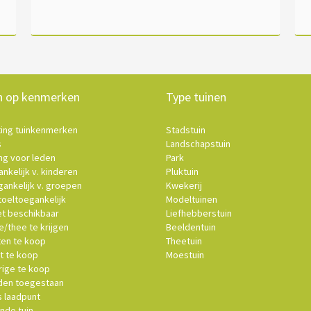
n op kenmerken
Type tuinen
ting tuinkenmerken
Stadstuin
s
Landschapstuin
ng voor leden
Park
nkelijk v. kinderen
Pluktuin
ankelijk v. groepen
Kwekerij
oeltoegankelijk
Modeltuinen
et beschikbaar
Liefhebberstuin
e/thee te krijgen
Beeldentuin
ten te koop
Theetuin
t te koop
Moestuin
ige te koop
en toegestaan
s laadpunt
nde tuin