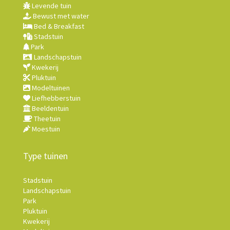
Levende tuin
Bewust met water
Bed & Breakfast
Stadstuin
Park
Landschapstuin
Kwekerij
Pluktuin
Modeltuinen
Liefhebberstuin
Beeldentuin
Theetuin
Moestuin
Type tuinen
Stadstuin
Landschapstuin
Park
Pluktuin
Kwekerij