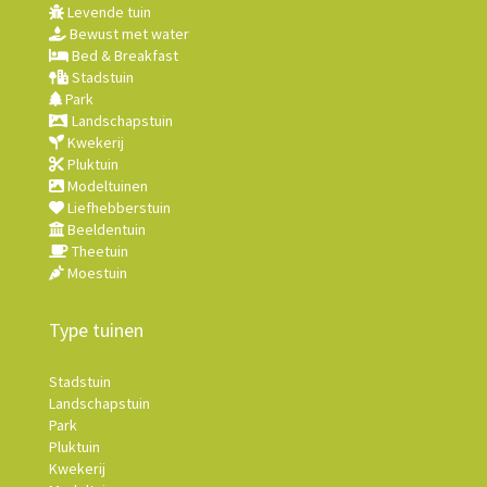
Levende tuin
Bewust met water
Bed & Breakfast
Stadstuin
Park
Landschapstuin
Kwekerij
Pluktuin
Modeltuinen
Liefhebberstuin
Beeldentuin
Theetuin
Moestuin
Type tuinen
Stadstuin
Landschapstuin
Park
Pluktuin
Kwekerij