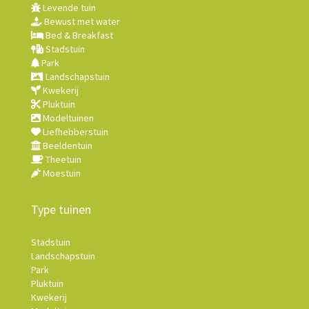
Levende tuin
Bewust met water
Bed & Breakfast
Stadstuin
Park
Landschapstuin
Kwekerij
Pluktuin
Modeltuinen
Liefhebberstuin
Beeldentuin
Theetuin
Moestuin
Type tuinen
Stadstuin
Landschapstuin
Park
Pluktuin
Kwekerij