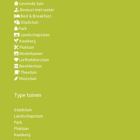
Levende tuin
Bewust met water
Bed & Breakfast
Stadstuin
Park
Landschapstuin
Kwekerij
Pluktuin
Modeltuinen
Liefhebberstuin
Beeldentuin
Theetuin
Moestuin
Type tuinen
Stadstuin
Landschapstuin
Park
Pluktuin
Kwekerij