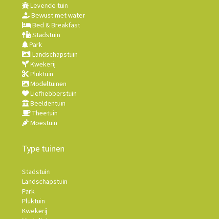
Levende tuin
Bewust met water
Bed & Breakfast
Stadstuin
Park
Landschapstuin
Kwekerij
Pluktuin
Modeltuinen
Liefhebberstuin
Beeldentuin
Theetuin
Moestuin
Type tuinen
Stadstuin
Landschapstuin
Park
Pluktuin
Kwekerij