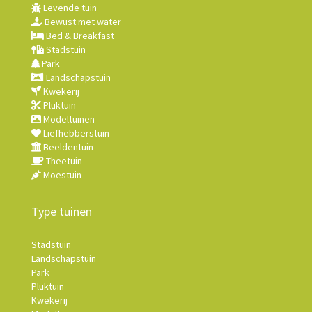
Levende tuin
Bewust met water
Bed & Breakfast
Stadstuin
Park
Landschapstuin
Kwekerij
Pluktuin
Modeltuinen
Liefhebberstuin
Beeldentuin
Theetuin
Moestuin
Type tuinen
Stadstuin
Landschapstuin
Park
Pluktuin
Kwekerij