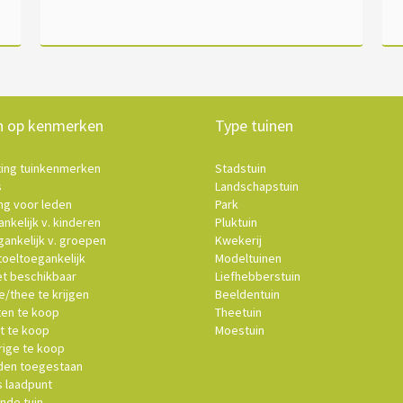
n op kenmerken
Type tuinen
ting tuinkenmerken
Stadstuin
s
Landschapstuin
ng voor leden
Park
nkelijk v. kinderen
Pluktuin
ankelijk v. groepen
Kwekerij
oeltoegankelijk
Modeltuinen
et beschikbaar
Liefhebberstuin
e/thee te krijgen
Beeldentuin
ten te koop
Theetuin
t te koop
Moestuin
ige te koop
en toegestaan
s laadpunt
nde tuin