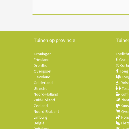
Tuinen op provincie
Tuine
Groningen
Toelich
Friesland
Grati
Drenthe
Korti
Overijssel
Toega
Flevoland
Toeg
Gelderland
Rolst
Utrecht
Toil
Noord-Holland
Koffi
Zuid-Holland
Plan
Zeeland
Kuns
Noord-Brabant
Over
Limburg
Hond
België
Fiet
Duitsland
Leve