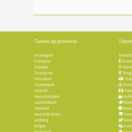
Tuinen op provincie
Tuine
Groningen
Toelich
Friesland
Grati
Drenthe
Korti
Overijssel
Toega
Flevoland
Toeg
Gelderland
Rolst
Utrecht
Toil
Noord-Holland
Koffi
Zuid-Holland
Plan
Zeeland
Kuns
Noord-Brabant
Over
Limburg
Hond
België
Fiet
Duitsland
Leve