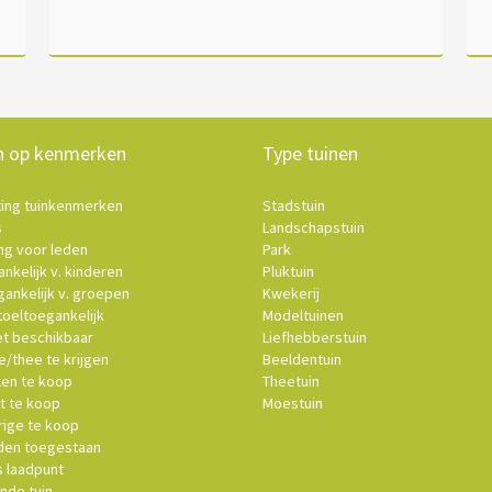
n op kenmerken
Type tuinen
ting tuinkenmerken
Stadstuin
s
Landschapstuin
ng voor leden
Park
nkelijk v. kinderen
Pluktuin
ankelijk v. groepen
Kwekerij
oeltoegankelijk
Modeltuinen
et beschikbaar
Liefhebberstuin
e/thee te krijgen
Beeldentuin
ten te koop
Theetuin
t te koop
Moestuin
ige te koop
en toegestaan
s laadpunt
nde tuin