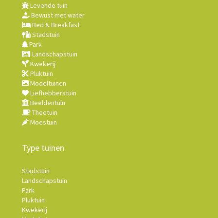
Levende tuin
Bewust met water
Bed & Breakfast
Stadstuin
Park
Landschapstuin
Kwekerij
Pluktuin
Modeltuinen
Liefhebberstuin
Beeldentuin
Theetuin
Moestuin
Type tuinen
Stadstuin
Landschapstuin
Park
Pluktuin
Kwekerij