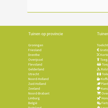
Tuinen op provincie
Tuine
Groningen
Toelich
Friesland
Grati
Drenthe
Korti
Overijssel
Toega
Flevoland
Toeg
Gelderland
Rolst
Utrecht
Toil
Noord-Holland
Koffi
Zuid-Holland
Plan
Zeeland
Kuns
Noord-Brabant
Over
Limburg
Hond
België
Fiet
Duitsland
Leve