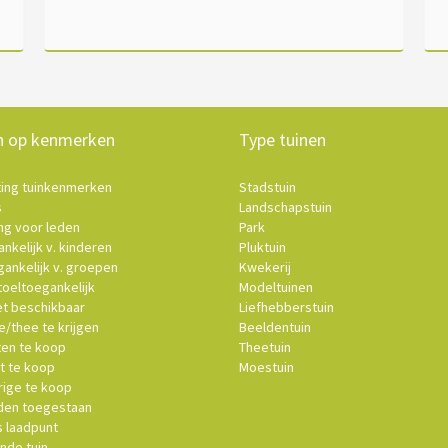
n op kenmerken
Type tuinen
ting tuinkenmerken
Stadstuin
s
Landschapstuin
ng voor leden
Park
nkelijk v. kinderen
Pluktuin
ankelijk v. groepen
Kwekerij
oeltoegankelijk
Modeltuinen
et beschikbaar
Liefhebberstuin
e/thee te krijgen
Beeldentuin
ten te koop
Theetuin
t te koop
Moestuin
ige te koop
en toegestaan
s laadpunt
nde tuin