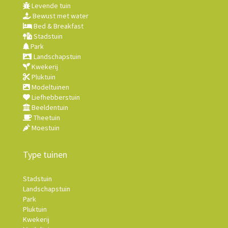
Levende tuin
Bewust met water
Bed & Breakfast
Stadstuin
Park
Landschapstuin
Kwekerij
Pluktuin
Modeltuinen
Liefhebberstuin
Beeldentuin
Theetuin
Moestuin
Type tuinen
Stadstuin
Landschapstuin
Park
Pluktuin
Kwekerij