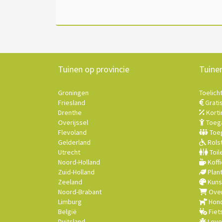
Tuinen op provincie
Tuine
Groningen
Toelich
Friesland
Grati
Drenthe
Korti
Overijssel
Toega
Flevoland
Toeg
Gelderland
Rolst
Utrecht
Toil
Noord-Holland
Koffi
Zuid-Holland
Plan
Zeeland
Kuns
Noord-Brabant
Over
Limburg
Hond
België
Fiet
Duitsland
Leve