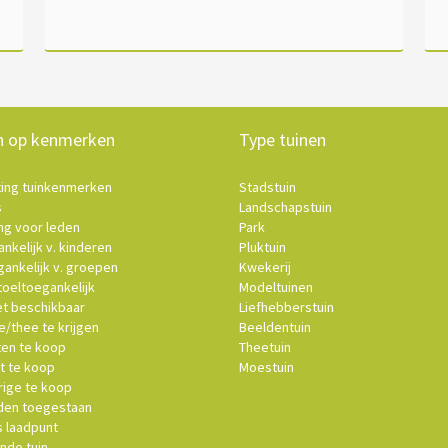
n op kenmerken
Type tuinen
ting tuinkenmerken
Stadstuin
s
Landschapstuin
ng voor leden
Park
nkelijk v. kinderen
Pluktuin
ankelijk v. groepen
Kwekerij
oeltoegankelijk
Modeltuinen
et beschikbaar
Liefhebberstuin
e/thee te krijgen
Beeldentuin
ten te koop
Theetuin
t te koop
Moestuin
ige te koop
en toegestaan
s laadpunt
nde tuin