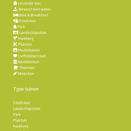
Levende tuin
Bewust met water
Bed & Breakfast
Stadstuin
Park
Landschapstuin
Kwekerij
Pluktuin
Modeltuinen
Liefhebberstuin
Beeldentuin
Theetuin
Moestuin
Type tuinen
Stadstuin
Landschapstuin
Park
Pluktuin
Kwekerij