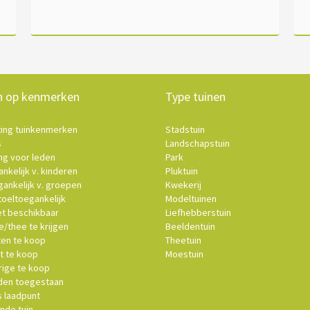
n op kenmerken
Type tuinen
ting tuinkenmerken
Stadstuin
s
Landschapstuin
ng voor leden
Park
nkelijk v. kinderen
Pluktuin
ankelijk v. groepen
Kwekerij
oeltoegankelijk
Modeltuinen
et beschikbaar
Liefhebberstuin
e/thee te krijgen
Beeldentuin
ten te koop
Theetuin
t te koop
Moestuin
ige te koop
en toegestaan
s laadpunt
nde tuin