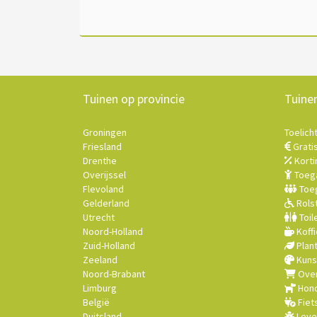
Tuinen op provincie
Tuine
Groningen
Toelich
Friesland
Grati
Drenthe
Korti
Overijssel
Toega
Flevoland
Toeg
Gelderland
Rolst
Utrecht
Toil
Noord-Holland
Koffi
Zuid-Holland
Plan
Zeeland
Kuns
Noord-Brabant
Over
Limburg
Hond
België
Fiet
Duitsland
Leve