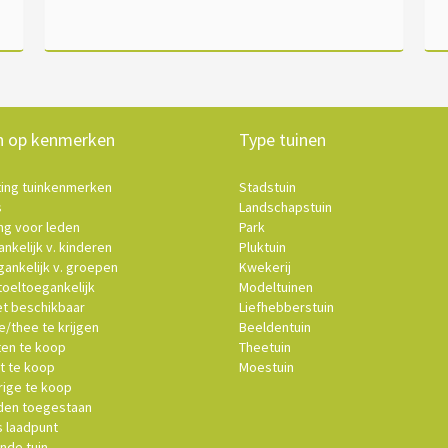
n op kenmerken
Type tuinen
ting tuinkenmerken
Stadstuin
s
Landschapstuin
ng voor leden
Park
nkelijk v. kinderen
Pluktuin
ankelijk v. groepen
Kwekerij
oeltoegankelijk
Modeltuinen
et beschikbaar
Liefhebberstuin
e/thee te krijgen
Beeldentuin
ten te koop
Theetuin
t te koop
Moestuin
ige te koop
en toegestaan
s laadpunt
nde tuin