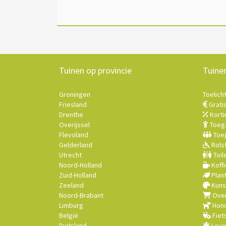
Tuinen op provincie
Tuine
Groningen
Toelich
Friesland
Grati
Drenthe
Korti
Overijssel
Toega
Flevoland
Toeg
Gelderland
Rolst
Utrecht
Toil
Noord-Holland
Koffi
Zuid-Holland
Plan
Zeeland
Kuns
Noord-Brabant
Over
Limburg
Hond
België
Fiet
Duitsland
Leve