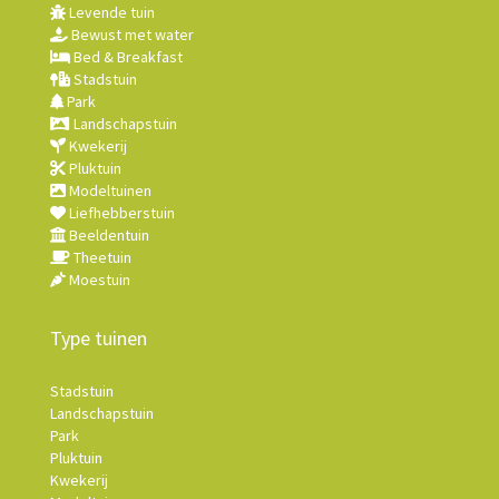
Levende tuin
Bewust met water
Bed & Breakfast
Stadstuin
Park
Landschapstuin
Kwekerij
Pluktuin
Modeltuinen
Liefhebberstuin
Beeldentuin
Theetuin
Moestuin
Type tuinen
Stadstuin
Landschapstuin
Park
Pluktuin
Kwekerij