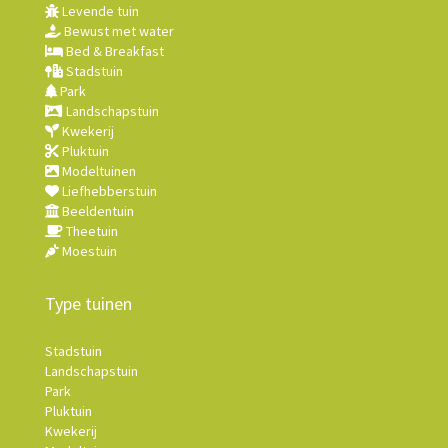
Levende tuin
Bewust met water
Bed & Breakfast
Stadstuin
Park
Landschapstuin
Kwekerij
Pluktuin
Modeltuinen
Liefhebberstuin
Beeldentuin
Theetuin
Moestuin
Type tuinen
Stadstuin
Landschapstuin
Park
Pluktuin
Kwekerij