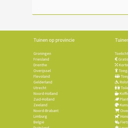
Tuinen op provincie
Tuine
Groningen
Toelich
Friesland
Grati
Drenthe
Korti
Overijssel
Toega
Flevoland
Toeg
Gelderland
Rolst
Utrecht
Toil
Noord-Holland
Koffi
Zuid-Holland
Plan
Zeeland
Kuns
Noord-Brabant
Over
Limburg
Hond
België
Fiet
Duitsland
Leve