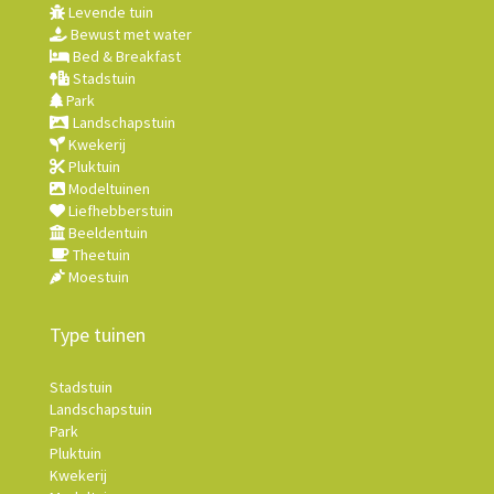
Levende tuin
Bewust met water
Bed & Breakfast
Stadstuin
Park
Landschapstuin
Kwekerij
Pluktuin
Modeltuinen
Liefhebberstuin
Beeldentuin
Theetuin
Moestuin
Type tuinen
Stadstuin
Landschapstuin
Park
Pluktuin
Kwekerij