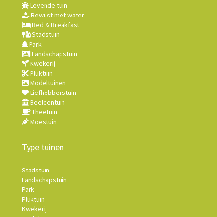
Levende tuin
Bewust met water
Bed & Breakfast
Stadstuin
Park
Landschapstuin
Kwekerij
Pluktuin
Modeltuinen
Liefhebberstuin
Beeldentuin
Theetuin
Moestuin
Type tuinen
Stadstuin
Landschapstuin
Park
Pluktuin
Kwekerij