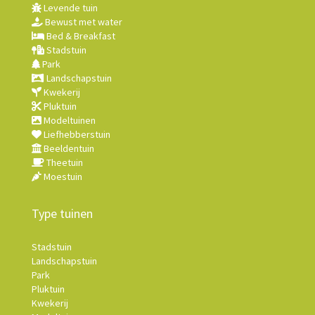
Levende tuin
Bewust met water
Bed & Breakfast
Stadstuin
Park
Landschapstuin
Kwekerij
Pluktuin
Modeltuinen
Liefhebberstuin
Beeldentuin
Theetuin
Moestuin
Type tuinen
Stadstuin
Landschapstuin
Park
Pluktuin
Kwekerij