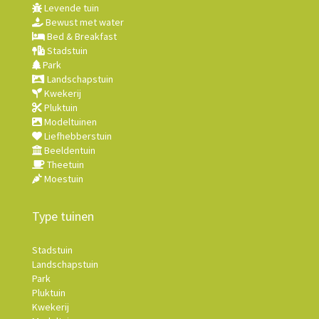
Levende tuin
Bewust met water
Bed & Breakfast
Stadstuin
Park
Landschapstuin
Kwekerij
Pluktuin
Modeltuinen
Liefhebberstuin
Beeldentuin
Theetuin
Moestuin
Type tuinen
Stadstuin
Landschapstuin
Park
Pluktuin
Kwekerij