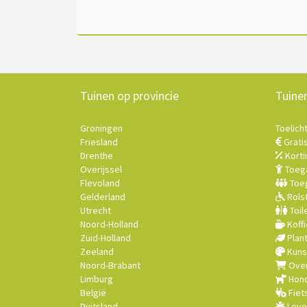
Tuinen op provincie
Tuine
Groningen
Toelich
Friesland
Grati
Drenthe
Korti
Overijssel
Toega
Flevoland
Toeg
Gelderland
Rolst
Utrecht
Toil
Noord-Holland
Koffi
Zuid-Holland
Plan
Zeeland
Kuns
Noord-Brabant
Over
Limburg
Hond
België
Fiet
Duitsland
Leve