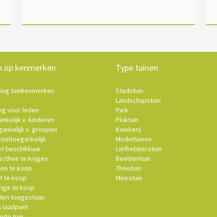
n op kenmerken
Type tuinen
ting tuinkenmerken
Stadstuin
s
Landschapstuin
ng voor leden
Park
nkelijk v. kinderen
Pluktuin
ankelijk v. groepen
Kwekerij
oeltoegankelijk
Modeltuinen
et beschikbaar
Liefhebberstuin
e/thee te krijgen
Beeldentuin
ten te koop
Theetuin
t te koop
Moestuin
ige te koop
en toegestaan
s laadpunt
nde tuin