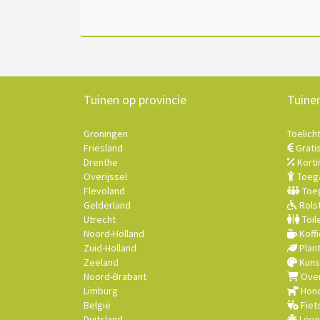
Tuinen op provincie
Tuine
Groningen
Toelich
Friesland
Grati
Drenthe
Korti
Overijssel
Toega
Flevoland
Toeg
Gelderland
Rolst
Utrecht
Toil
Noord-Holland
Koffi
Zuid-Holland
Plan
Zeeland
Kuns
Noord-Brabant
Over
Limburg
Hond
België
Fiet
Duitsland
Leve