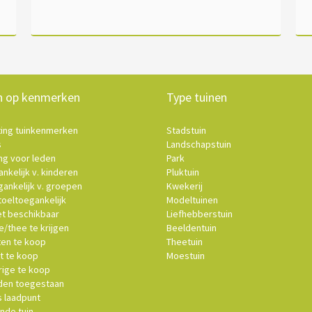
n op kenmerken
Type tuinen
ting tuinkenmerken
Stadstuin
s
Landschapstuin
ng voor leden
Park
nkelijk v. kinderen
Pluktuin
ankelijk v. groepen
Kwekerij
oeltoegankelijk
Modeltuinen
et beschikbaar
Liefhebberstuin
e/thee te krijgen
Beeldentuin
ten te koop
Theetuin
t te koop
Moestuin
ige te koop
en toegestaan
s laadpunt
nde tuin