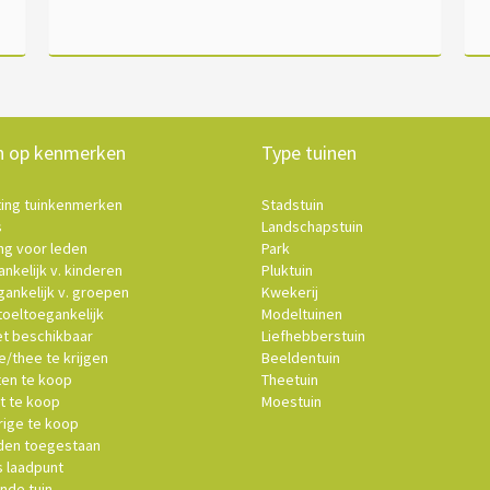
n op kenmerken
Type tuinen
ting tuinkenmerken
Stadstuin
s
Landschapstuin
ng voor leden
Park
nkelijk v. kinderen
Pluktuin
ankelijk v. groepen
Kwekerij
oeltoegankelijk
Modeltuinen
et beschikbaar
Liefhebberstuin
e/thee te krijgen
Beeldentuin
ten te koop
Theetuin
t te koop
Moestuin
ige te koop
en toegestaan
s laadpunt
nde tuin