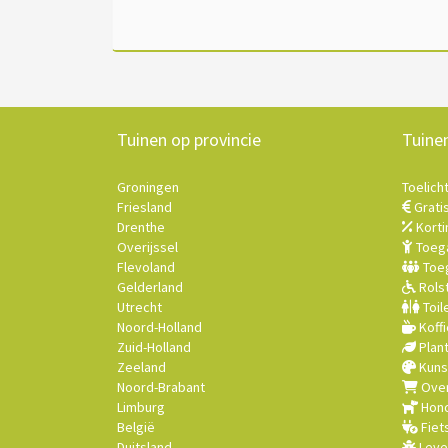
Tuinen op provincie
Tuine
Groningen
Toelich
Friesland
Grati
Drenthe
Korti
Overijssel
Toega
Flevoland
Toeg
Gelderland
Rolst
Utrecht
Toil
Noord-Holland
Koffi
Zuid-Holland
Plan
Zeeland
Kuns
Noord-Brabant
Over
Limburg
Hond
België
Fiet
Duitsland
Leve