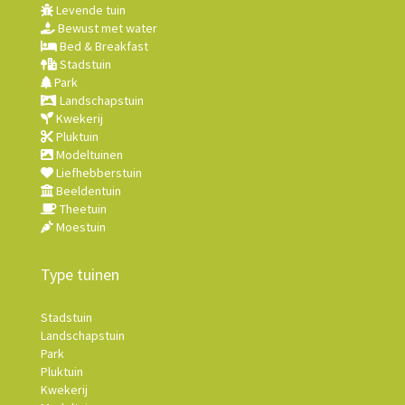
Levende tuin
Bewust met water
Bed & Breakfast
Stadstuin
Park
Landschapstuin
Kwekerij
Pluktuin
Modeltuinen
Liefhebberstuin
Beeldentuin
Theetuin
Moestuin
Type tuinen
Stadstuin
Landschapstuin
Park
Pluktuin
Kwekerij