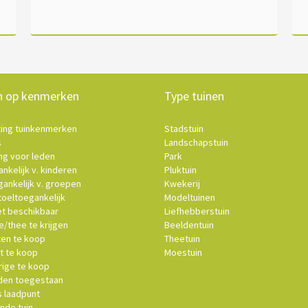
n op kenmerken
Type tuinen
ting tuinkenmerken
Stadstuin
s
Landschapstuin
ng voor leden
Park
nkelijk v. kinderen
Pluktuin
ankelijk v. groepen
Kwekerij
oeltoegankelijk
Modeltuinen
et beschikbaar
Liefhebberstuin
e/thee te krijgen
Beeldentuin
ten te koop
Theetuin
t te koop
Moestuin
ige te koop
en toegestaan
s laadpunt
nde tuin