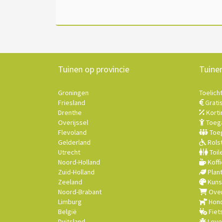
Tuinen op provincie
Tuine
Groningen
Toelich
Friesland
Grati
Drenthe
Korti
Overijssel
Toega
Flevoland
Toeg
Gelderland
Rolst
Utrecht
Toil
Noord-Holland
Koffi
Zuid-Holland
Plan
Zeeland
Kuns
Noord-Brabant
Over
Limburg
Hond
België
Fiet
Duitsland
Leve