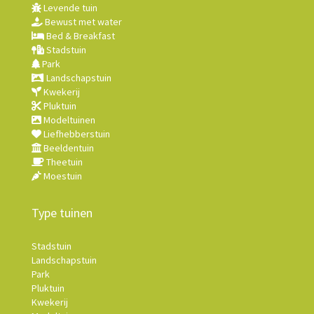
Levende tuin
Bewust met water
Bed & Breakfast
Stadstuin
Park
Landschapstuin
Kwekerij
Pluktuin
Modeltuinen
Liefhebberstuin
Beeldentuin
Theetuin
Moestuin
Type tuinen
Stadstuin
Landschapstuin
Park
Pluktuin
Kwekerij