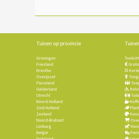
Tuinen op provincie
Tuine
Groningen
Toelich
Friesland
Grati
Drenthe
Korti
Overijssel
Toega
Flevoland
Toeg
Gelderland
Rolst
Utrecht
Toil
Noord-Holland
Koffi
Zuid-Holland
Plan
Zeeland
Kuns
Noord-Brabant
Over
Limburg
Hond
België
Fiet
Duitsland
Leve