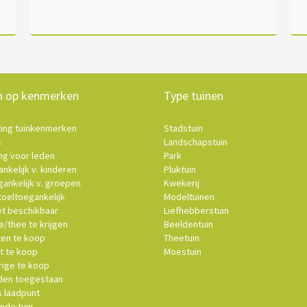
n op kenmerken
Type tuinen
ting tuinkenmerken
Stadstuin
s
Landschapstuin
ng voor leden
Park
nkelijk v. kinderen
Pluktuin
ankelijk v. groepen
Kwekerij
oeltoegankelijk
Modeltuinen
et beschikbaar
Liefhebberstuin
e/thee te krijgen
Beeldentuin
ten te koop
Theetuin
t te koop
Moestuin
ige te koop
en toegestaan
s laadpunt
nde tuin