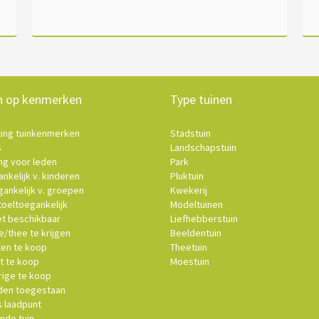
n op kenmerken
Type tuinen
ting tuinkenmerken
Stadstuin
s
Landschapstuin
ng voor leden
Park
nkelijk v. kinderen
Pluktuin
ankelijk v. groepen
Kwekerij
oeltoegankelijk
Modeltuinen
et beschikbaar
Liefhebberstuin
e/thee te krijgen
Beeldentuin
ten te koop
Theetuin
t te koop
Moestuin
ige te koop
en toegestaan
s laadpunt
nde tuin