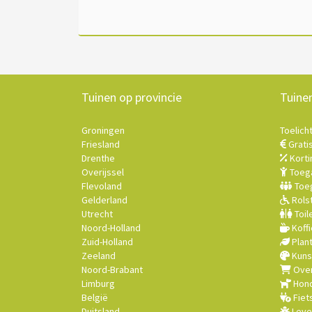
Tuinen op provincie
Tuine
Groningen
Toelich
Friesland
Grati
Drenthe
Korti
Overijssel
Toega
Flevoland
Toeg
Gelderland
Rolst
Utrecht
Toil
Noord-Holland
Koffi
Zuid-Holland
Plan
Zeeland
Kuns
Noord-Brabant
Over
Limburg
Hond
België
Fiet
Duitsland
Leve