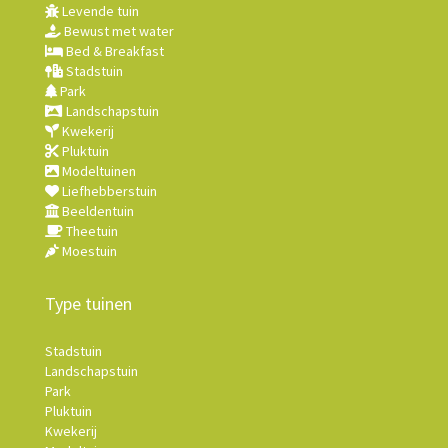
Levende tuin
Bewust met water
Bed & Breakfast
Stadstuin
Park
Landschapstuin
Kwekerij
Pluktuin
Modeltuinen
Liefhebberstuin
Beeldentuin
Theetuin
Moestuin
Type tuinen
Stadstuin
Landschapstuin
Park
Pluktuin
Kwekerij