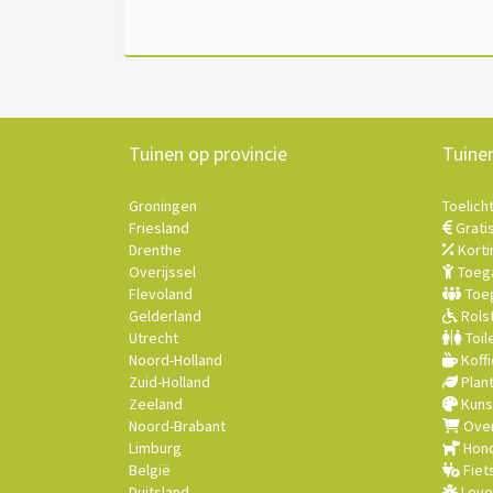
Tuinen op provincie
Tuine
Groningen
Toelich
Friesland
Grati
Drenthe
Korti
Overijssel
Toega
Flevoland
Toeg
Gelderland
Rolst
Utrecht
Toil
Noord-Holland
Koffi
Zuid-Holland
Plan
Zeeland
Kuns
Noord-Brabant
Over
Limburg
Hond
België
Fiet
Duitsland
Leve