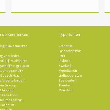
n op kenmerken
Type tuinen
ting tuinkenmerken
Stadstuin
s
Landschapstuin
ng voor leden
Park
nkelijk v. kinderen
Pluktuin
ankelijk v. groepen
Kwekerij
oeltoegankelijk
Modeltuinen
et beschikbaar
Liefhebberstuin
e/thee te krijgen
Beeldentuin
ten te koop
Theetuin
t te koop
Moestuin
ige te koop
en toegestaan
s laadpunt
nde tuin