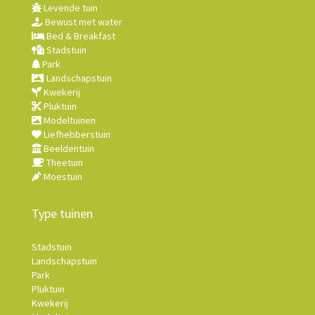
Levende tuin
Bewust met water
Bed & Breakfast
Stadstuin
Park
Landschapstuin
Kwekerij
Pluktuin
Modeltuinen
Liefhebberstuin
Beeldentuin
Theetuin
Moestuin
Type tuinen
Stadstuin
Landschapstuin
Park
Pluktuin
Kwekerij