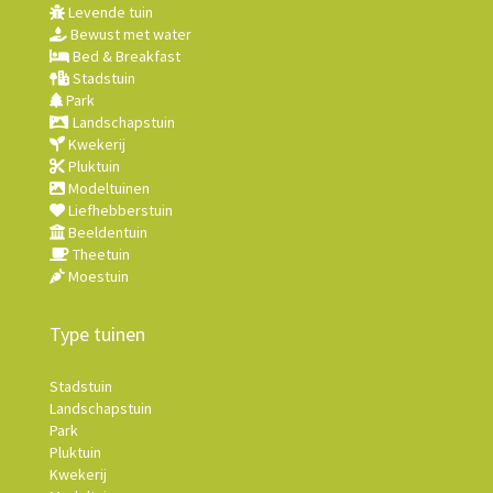
Levende tuin
Bewust met water
Bed & Breakfast
Stadstuin
Park
Landschapstuin
Kwekerij
Pluktuin
Modeltuinen
Liefhebberstuin
Beeldentuin
Theetuin
Moestuin
Type tuinen
Stadstuin
Landschapstuin
Park
Pluktuin
Kwekerij