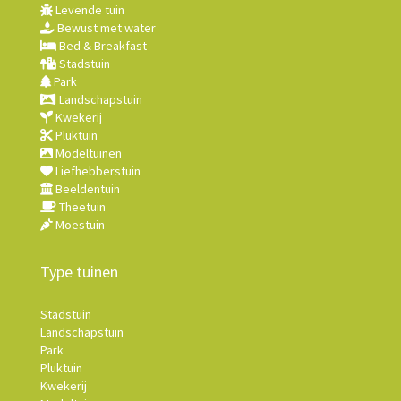
Levende tuin
Bewust met water
Bed & Breakfast
Stadstuin
Park
Landschapstuin
Kwekerij
Pluktuin
Modeltuinen
Liefhebberstuin
Beeldentuin
Theetuin
Moestuin
Type tuinen
Stadstuin
Landschapstuin
Park
Pluktuin
Kwekerij