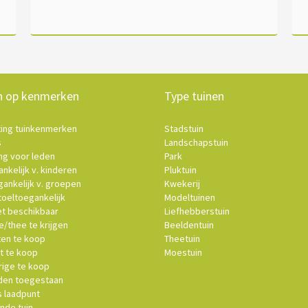
n op kenmerken
Type tuinen
ting tuinkenmerken
Stadstuin
s
Landschapstuin
ng voor leden
Park
nkelijk v. kinderen
Pluktuin
ankelijk v. groepen
Kwekerij
oeltoegankelijk
Modeltuinen
et beschikbaar
Liefhebberstuin
e/thee te krijgen
Beeldentuin
ten te koop
Theetuin
t te koop
Moestuin
ige te koop
en toegestaan
s laadpunt
nde tuin