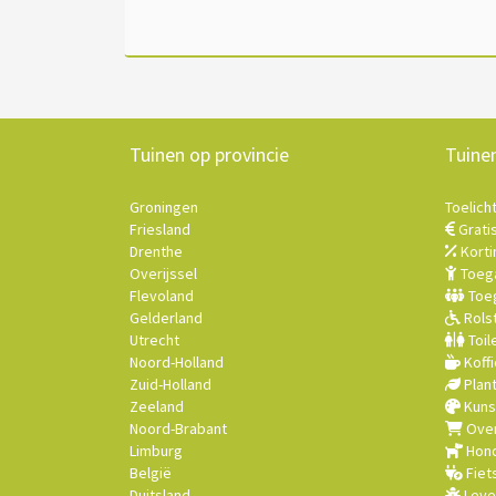
Tuinen op provincie
Tuine
Groningen
Toelich
Friesland
Grati
Drenthe
Korti
Overijssel
Toega
Flevoland
Toeg
Gelderland
Rolst
Utrecht
Toil
Noord-Holland
Koffi
Zuid-Holland
Plan
Zeeland
Kuns
Noord-Brabant
Over
Limburg
Hond
België
Fiet
Duitsland
Leve