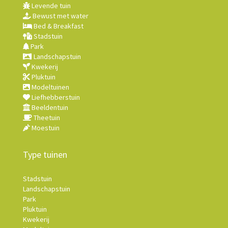
Levende tuin
Bewust met water
Bed & Breakfast
Stadstuin
Park
Landschapstuin
Kwekerij
Pluktuin
Modeltuinen
Liefhebberstuin
Beeldentuin
Theetuin
Moestuin
Type tuinen
Stadstuin
Landschapstuin
Park
Pluktuin
Kwekerij