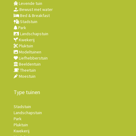
Levende tuin
Bewust met water
Bed & Breakfast
Stadstuin
Park
Landschapstuin
Kwekerij
Pluktuin
Modeltuinen
Liefhebberstuin
Beeldentuin
Theetuin
Moestuin
Type tuinen
Stadstuin
Landschapstuin
Park
Pluktuin
Kwekerij