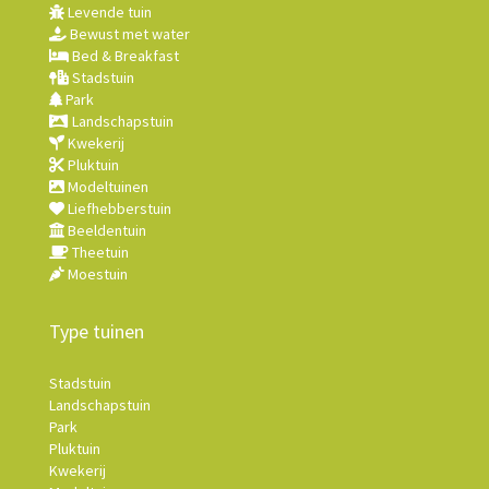
Levende tuin
Bewust met water
Bed & Breakfast
Stadstuin
Park
Landschapstuin
Kwekerij
Pluktuin
Modeltuinen
Liefhebberstuin
Beeldentuin
Theetuin
Moestuin
Type tuinen
Stadstuin
Landschapstuin
Park
Pluktuin
Kwekerij