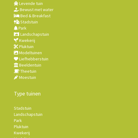
Levende tuin
Bewust met water
Bed & Breakfast
Stadstuin
Park
Landschapstuin
Kwekerij
Pluktuin
Modeltuinen
Liefhebberstuin
Beeldentuin
Theetuin
Moestuin
Type tuinen
Stadstuin
Landschapstuin
Park
Pluktuin
Kwekerij