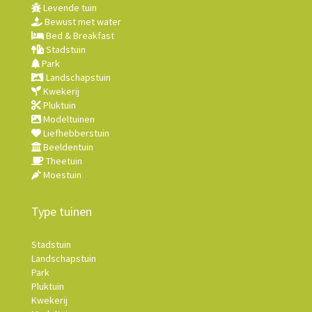
Levende tuin
Bewust met water
Bed & Breakfast
Stadstuin
Park
Landschapstuin
Kwekerij
Pluktuin
Modeltuinen
Liefhebberstuin
Beeldentuin
Theetuin
Moestuin
Type tuinen
Stadstuin
Landschapstuin
Park
Pluktuin
Kwekerij