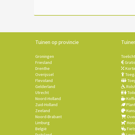
Tuinen op provincie
Tuine
Groningen
Toelich
Friesland
Grati
Drenthe
Korti
Overijssel
Toega
Flevoland
Toeg
Gelderland
Rolst
Utrecht
Toil
Noord-Holland
Koffi
Zuid-Holland
Plan
Zeeland
Kuns
Noord-Brabant
Over
Limburg
Hond
België
Fiet
Duitsland
Leve