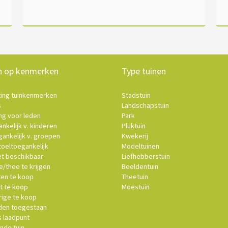
n op kenmerken
Type tuinen
ting tuinkenmerken
Stadstuin
s
Landschapstuin
ng voor leden
Park
nkelijk v. kinderen
Pluktuin
ankelijk v. groepen
Kwekerij
oeltoegankelijk
Modeltuinen
et beschikbaar
Liefhebberstuin
e/thee te krijgen
Beeldentuin
ten te koop
Theetuin
t te koop
Moestuin
ige te koop
en toegestaan
s laadpunt
nde tuin