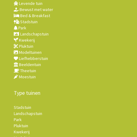
Levende tuin
Bewust met water
Bed & Breakfast
Stadstuin
Park
Landschapstuin
Kwekerij
Pluktuin
Modeltuinen
Liefhebberstuin
Beeldentuin
Theetuin
Moestuin
Type tuinen
Stadstuin
Landschapstuin
Park
Pluktuin
Kwekerij